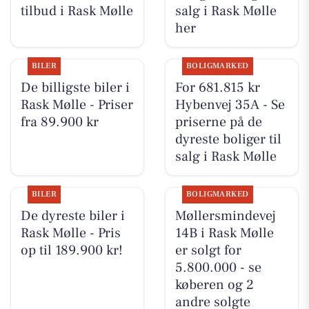
tilbud i Rask Mølle
salg i Rask Mølle
her
BILER
BOLIGMARKED
De billigste biler i
For 681.815 kr
Rask Mølle - Priser
Hybenvej 35A - Se
fra 89.900 kr
priserne på de
dyreste boliger til
salg i Rask Mølle
BILER
BOLIGMARKED
De dyreste biler i
Møllersmindevej
Rask Mølle - Pris
14B i Rask Mølle
op til 189.900 kr!
er solgt for
5.800.000 - se
køberen og 2
andre solgte