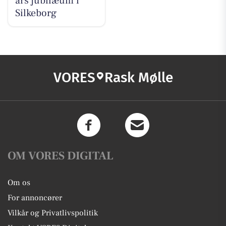
års jubilæum i
Silkeborg
VORES
Rask Mølle
OM VORES DIGITAL
Om os
For annoncører
Vilkår og Privatlivspolitik