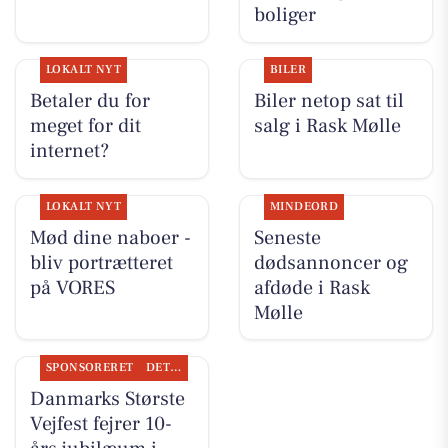
boliger
LOKALT NYT
BILER
Betaler du for
Biler netop sat til
meget for dit
salg i Rask Mølle
internet?
LOKALT NYT
MINDEORD
Mød dine naboer -
Seneste
bliv portrætteret
dødsannoncer og
på VORES
afdøde i Rask
Mølle
SPONSORERET
DET SKER
Danmarks Største
Vejfest fejrer 10-