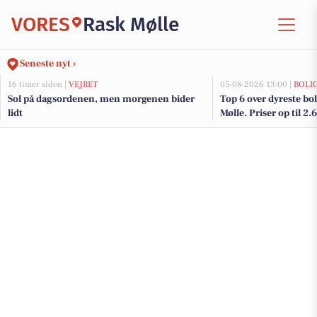
VORES
Rask Mølle
Seneste nyt ›
16 timer siden |
VEJRET
05-08-2026 13:00 |
BOLI
Sol på dagsordenen, men morgenen bider
Top 6 over dyreste boli
lidt
Mølle. Priser op til 2