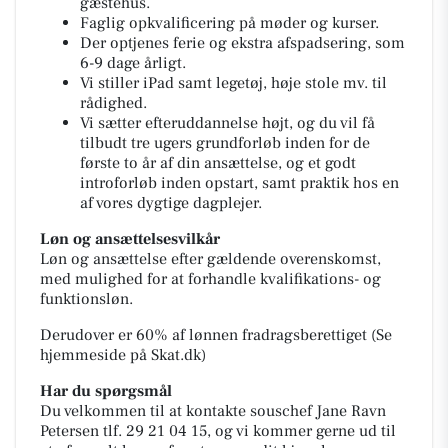
gæstehus.
Faglig opkvalificering på møder og kurser.
Der optjenes ferie og ekstra afspadsering, som
6-9 dage årligt.
Vi stiller iPad samt legetøj, høje stole mv. til
rådighed.
Vi sætter efteruddannelse højt, og du vil få
tilbudt tre ugers grundforløb inden for de
første to år af din ansættelse, og et godt
introforløb inden opstart, samt praktik hos en
af vores dygtige dagplejer.
Løn og ansættelsesvilkår
Løn og ansættelse efter gældende overenskomst,
med mulighed for at forhandle kvalifikations- og
funktionsløn.
Derudover er 60% af lønnen fradragsberettiget (Se
hjemmeside på Skat.dk)
Har du spørgsmål
Du velkommen til at kontakte souschef Jane Ravn
Petersen tlf. 29 21 04 15, og vi kommer gerne ud til