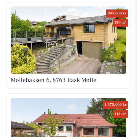
985.000 kr
2
130 m
Møllebakken 6, 8763 Rask Mølle
1.375.000 kr
2
113 m