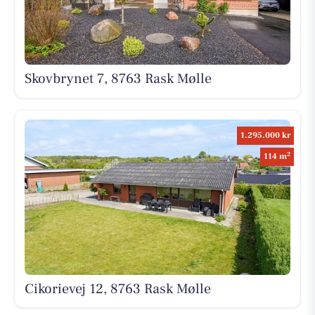
Skovbrynet 7, 8763 Rask Mølle
1.295.000 kr
2
114 m
Cikorievej 12, 8763 Rask Mølle