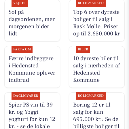
VEJRET
BOLIGMARKED
Sol på
Top 6 over dyreste
dagsordenen, men
boliger til salg i
morgenen bider
Rask Mølle. Priser
lidt
op til 2.650.000 kr
FAKTA OM
BILER
Færre indbyggere
10 dyreste biler til
i Hedensted
salg i nærheden af
Kommune oplever
Hedensted
indbrud
Kommune
DAGLIGVARER
BOLIGMARKED
Spier PS vin til 39
Boring 12 er til
kr. og Yoggi
salg for kun
yoghurt for kun 12
695.000 kr.: Se de
kr. - se de lokale
billigste boliger til