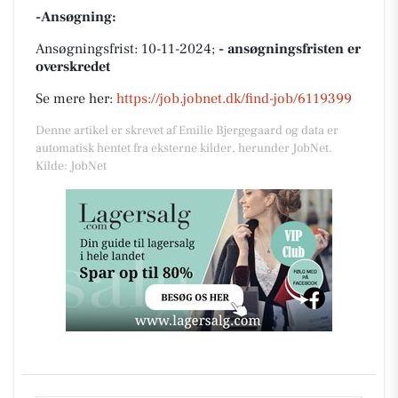
-Ansøgning:
Ansøgningsfrist: 10-11-2024;
- ansøgningsfristen er
overskredet
Se mere her:
https://job.jobnet.dk/find-job/6119399
Denne artikel er skrevet af Emilie Bjergegaard og data er
automatisk hentet fra eksterne kilder, herunder JobNet.
Kilde: JobNet