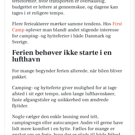
ferieformer, hvor transporten er overskuelig,
budgettet er lettere at gennemskue, og dagene kan
tages i et roligere tempo.
Flere ferieaktører mærker samme tendens. Hos
First
Camp
oplever man blandt andet stigende interesse
for camping- og hytteferier i både Danmark og
Sverige.
Ferien behøver ikke starte i en
lufthavn
For mange begynder ferien allerede, når bilen bliver
pakket.
Camping- og hytteferie giver mulighed for at tage
afsted i sit eget tempo, uden lange lufthavnskøer,
faste afgangstider og usikkerhed om ændrede
flytider.
Nogle vælger den enkle løsning med telt,
campingvogn eller autocamper. Andre vil gerne have
lidt mere komfort i en hytte. Fælles for mange er
ønsket om en ferie, hvor der er plads til både frihed,