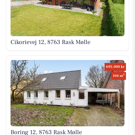
Cikorievej 12, 8763 Rask Mølle
695.000 kr
2
104 m
Boring 12, 8763 Rask Mølle