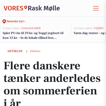
VORES
Rask Mølle
Seneste nyt ›
2 timer siden |
DAGLIGVARER
12 timer siden |
VEJRET
Spier PS vin til 39 kr. og Yoggi yoghurt til
Varm dag venter – og 
kun 12 kr. - Se de lokale tilbud hos
DagliBrugsen
Flere danskere tænker anderledes om sommerferien i år
ARTIKLER
Erhverv
Flere danskere
tænker anderledes
om sommerferien
i år