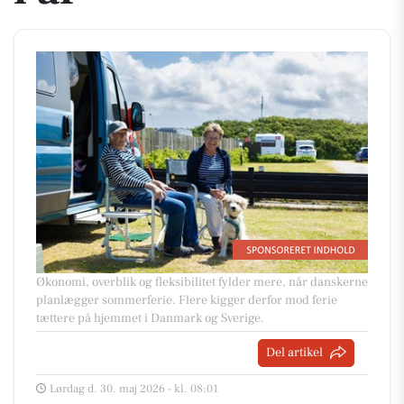
Økonomi, overblik og fleksibilitet fylder mere, når danskerne
planlægger sommerferie. Flere kigger derfor mod ferie
tættere på hjemmet i Danmark og Sverige.
Del artikel
Lørdag d. 30. maj 2026 - kl. 08:01