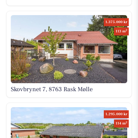
1.375.000 kr
2
113 m
Skovbrynet 7, 8763 Rask Mølle
1.295.000 kr
2
114 m