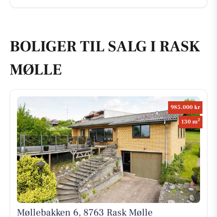
BOLIGER TIL SALG I RASK
MØLLE
985.000 kr
2
130 m
Møllebakken 6, 8763 Rask Mølle