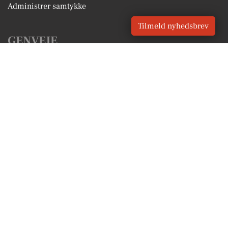
Administrer samtykke
Tilmeld nyhedsbrev
GENVEJE
Seneste nyt fra Rask Mølle
Vores lokale erhverv
Kalenderen for Rask Mølle
Fakta om Rask Mølle
Erhvervsartikler
Hedensted Kommune
Få en gratis salgsvurdering
Sponsoreret indhold