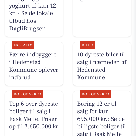
yoghurt til kun 12
kr. - Se de lokale
tilbud hos
DagliBrugsen
FAKTA OM
BILER
Færre indbyggere
10 dyreste biler til
i Hedensted
salg i nærheden af
Kommune oplever
Hedensted
indbrud
Kommune
BOLIGMARKED
BOLIGMARKED
Top 6 over dyreste
Boring 12 er til
boliger til salg i
salg for kun
Rask Mølle. Priser
695.000 kr.: Se de
op til 2.650.000 kr
billigste boliger til
salg i Rask Mølle