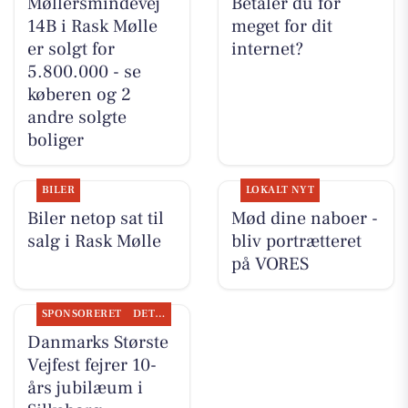
Møllersmindevej
Betaler du for
14B i Rask Mølle
meget for dit
er solgt for
internet?
5.800.000 - se
køberen og 2
andre solgte
boliger
BILER
LOKALT NYT
Biler netop sat til
Mød dine naboer -
salg i Rask Mølle
bliv portrætteret
på VORES
SPONSORERET
DET SKER
Danmarks Største
Vejfest fejrer 10-
års jubilæum i