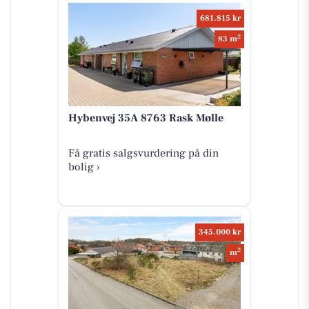
681.815 kr
2
83 m
Hybenvej 35A 8763 Rask Mølle
Få gratis salgsvurdering på din
bolig ›
345.000 kr
2
m