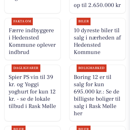
op til 2.650.000 kr
FAKTA OM
BILER
Færre indbyggere
10 dyreste biler til
i Hedensted
salg i nærheden af
Kommune oplever
Hedensted
indbrud
Kommune
DAGLIGVARER
BOLIGMARKED
Spier PS vin til 39
Boring 12 er til
kr. og Yoggi
salg for kun
yoghurt for kun 12
695.000 kr.: Se de
kr. - se de lokale
billigste boliger til
tilbud i Rask Mølle
salg i Rask Mølle
her
BILER
BILER