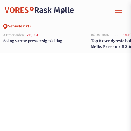
VORES
Rask Mølle
Seneste nyt ›
3 timer siden |
VEJRET
05-08-2026 13:00 |
BOLI
Sol og varme presser sig på i dag
Top 6 over dyreste boli
Mølle. Priser op til 2