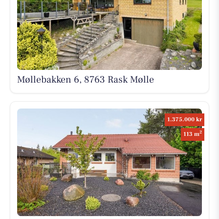
Møllebakken 6, 8763 Rask Mølle
1.375.000 kr
2
113 m