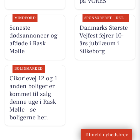
på VORES
MINDEORD
SPONSORERET
DET SKER
Seneste
Danmarks Største
dødsannoncer og
Vejfest fejrer 10-
afdøde i Rask
års jubilæum i
Mølle
Silkeborg
BOLIGMARKED
Cikorievej 12 og 1
anden boliger er
kommet til salg
denne uge i Rask
Mølle - se
boligerne her.
Tilmeld nyhedsbrev