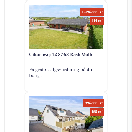
1.295.000 kr
2
114 m
Cikorievej 12 8763 Rask Mølle
Få gratis salgsvurdering på din
bolig ›
995.000 kr
2
185 m