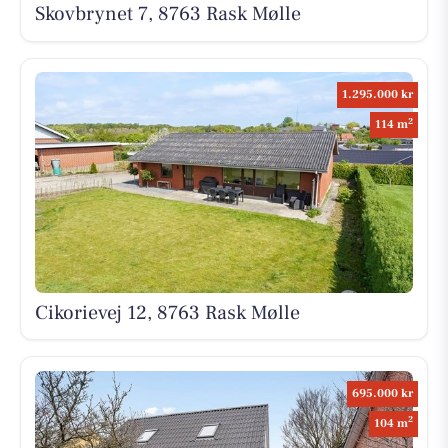
Skovbrynet 7, 8763 Rask Mølle
1.295.000 kr
2
114 m
Cikorievej 12, 8763 Rask Mølle
695.000 kr
2
104 m