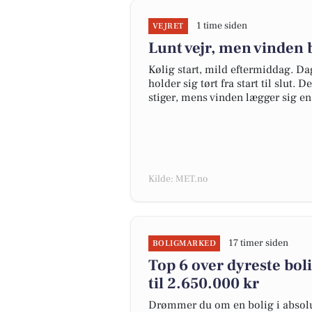
1 time siden
VEJRET
Lunt vejr, men vinden b
Kølig start, mild eftermiddag. D
holder sig tørt fra start til slut. 
stiger, mens vinden lægger sig e
Kilde: MET.no
17 timer siden
BOLIGMARKED
Top 6 over dyreste bolig
til 2.650.000 kr
Drømmer du om en bolig i absolut