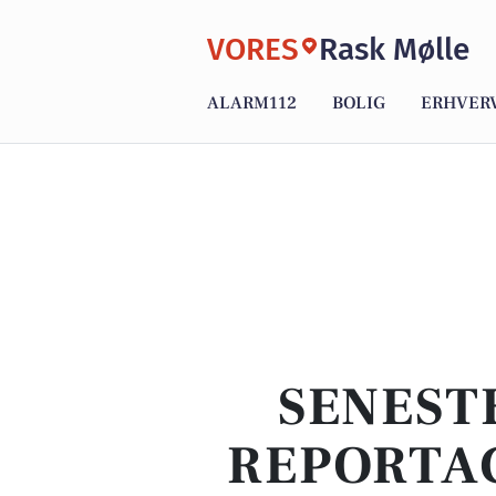
VORES
Rask Mølle
ALARM112
BOLIG
ERHVER
SENEST
REPORTAG