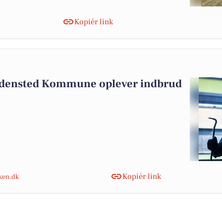
Kopiér link
edensted Kommune oplever indbrud
Kopiér link
nken.dk