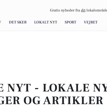
Gratis nyheder fra
dit
lokalområde
V
DET SKER
LOKALT NYT
SPORT
VEJRET
E NYT - LOKALE N
ER OG ARTIKLER