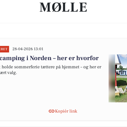
MØLLE
28-04-2026 13:01
ERET
camping i Norden – her er hvorfor
at holde sommerferie tættere på hjemmet – og her er
ært valg.
Kopiér link