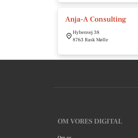
Anja-A Consulting
Hybenvej 38
8763 Rask Mølle
OM VORES DIGITAL
Om os