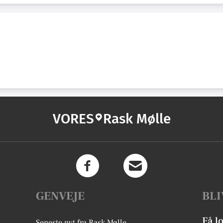
VORES
Rask Mølle
GENVEJE
BLI
Få l
Seneste nyt fra Rask Mølle