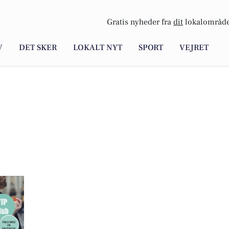
Gratis nyheder fra
dit
lokalområde
V
DET SKER
LOKALT NYT
SPORT
VEJRET