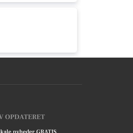
V OPDATERET
okale nyheder GRATIS