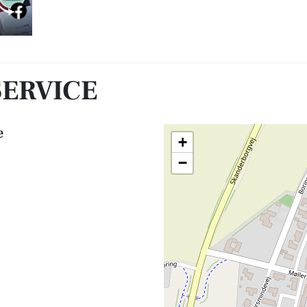
ERVICE
e
+
−