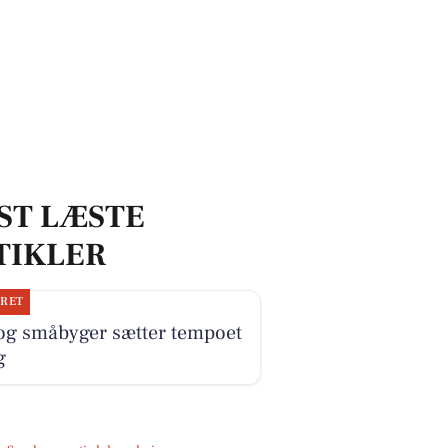
ST LÆSTE
TIKLER
JRET
 og småbyger sætter tempoet
g