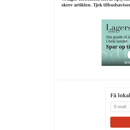
skrev artiklen. Tjek tilbudsavise
Få loka
Email