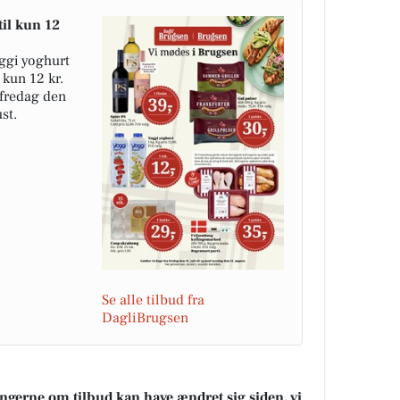
til kun 12
ggi yoghurt
 kun 12 kr.
a fredag den
st.
Se alle tilbud fra
DagliBrugsen
ningerne om tilbud kan have ændret sig siden, vi