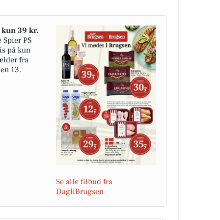
l kun 39 kr.
 Spier PS
ris på kun
ælder fra
den 13.
Se alle tilbud fra
DagliBrugsen