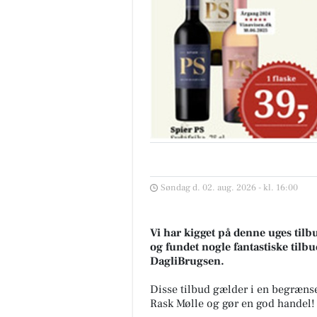
Søndag d. 02. aug. 2026 - kl. 16:00
Vi har kigget på denne uges tilb
og fundet nogle fantastiske tilbu
DagliBrugsen.
Disse tilbud gælder i en begrænse
Rask Mølle og gør en god handel!