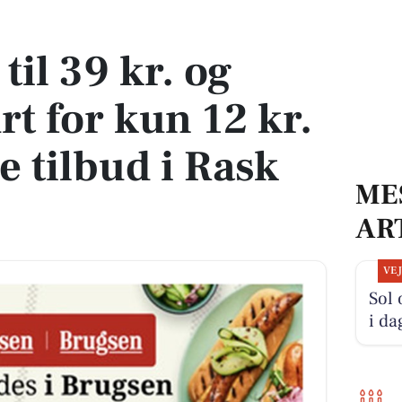
for kun 12 kr. - se de lokale tilbud i Rask Mølle
til 39 kr. og
t for kun 12 kr.
le tilbud i Rask
ME
AR
VE
Sol
i da