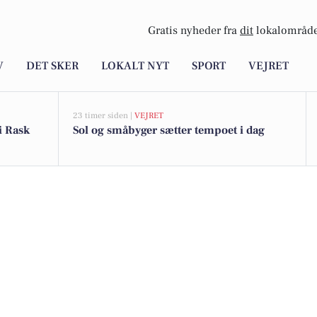
Gratis nyheder fra
dit
lokalområde
V
DET SKER
LOKALT NYT
SPORT
VEJRET
23 timer siden |
VEJRET
 i Rask
Sol og småbyger sætter tempoet i dag