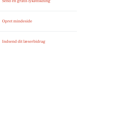
Send en gratis lykønskning
Opret mindeside
Indsend dit læserbidrag