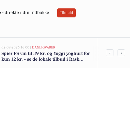
 -
direkte i din indbakke
Tilmeld
02-08-2026 16:00 |
DAGLIGVARER
02-08-2026 10:0
‹
›
Spier PS vin til 39 kr. og Yoggi yoghurt for
Boring 12 er 
kun 12 kr. - se de lokale tilbud i Rask
Se de billigs
Mølle
her