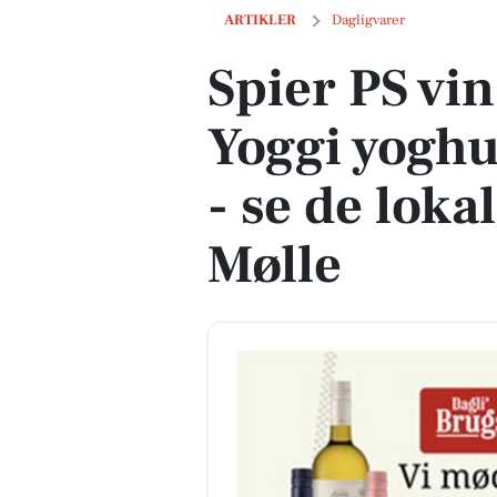
Spier PS vin til 39 kr. og Yoggi yoghurt 
ARTIKLER
Dagligvarer
Spier PS vin 
Yoggi yoghur
- se de loka
Mølle