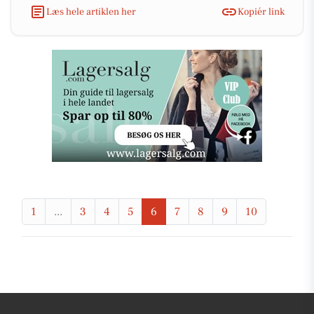
Læs hele artiklen her
Kopiér link
1
...
3
4
5
6
7
8
9
10