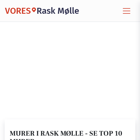
VORES
Rask Mølle
MURER I RASK MØLLE - SE TOP 10