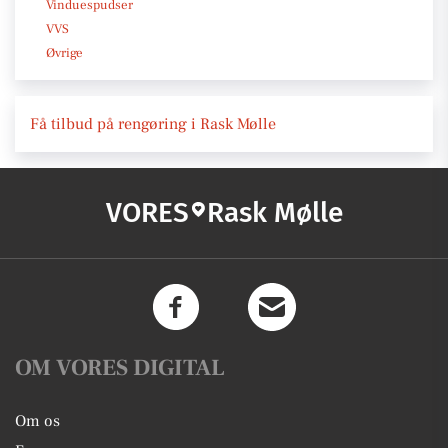
Vinduespudser
VVS
Øvrige
Få tilbud på rengøring i Rask Mølle
VORES
Rask Mølle
OM VORES DIGITAL
Om os