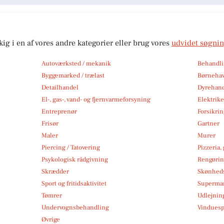
kig i en af vores andre kategorier eller brug vores
udvidet søgni
Autoværksted / mekanik
Behandli
Byggemarked / trælast
Børneha
Detailhandel
Dyrehan
El-, gas-, vand- og fjernvarmeforsyning
Elektrike
Entreprenør
Forsikri
Frisør
Gartner
Maler
Murer
Piercing / Tatovering
Pizzeria,
Psykologisk rådgivning
Rengøri
Skrædder
Skønheds
Sport og fritidsaktivitet
Superma
Tømrer
Udlejnin
Undervognsbehandling
Vindues
Øvrige