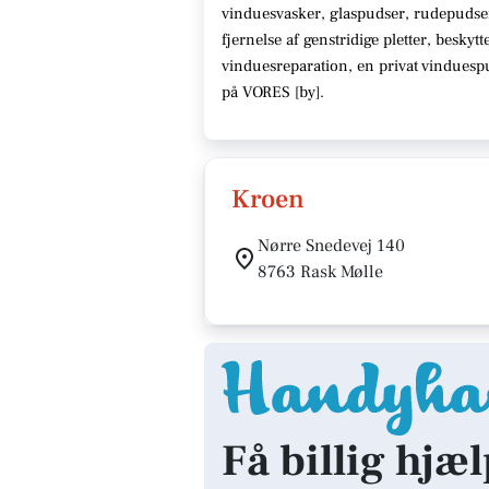
vinduesvasker, glaspudser, rudepudse
fjernelse af genstridige pletter, beskyt
vinduesreparation, en privat vindues
på VORES [
by
]
.
Kroen
Nørre Snedevej 140
8763 Rask Mølle
Få billig hjæl