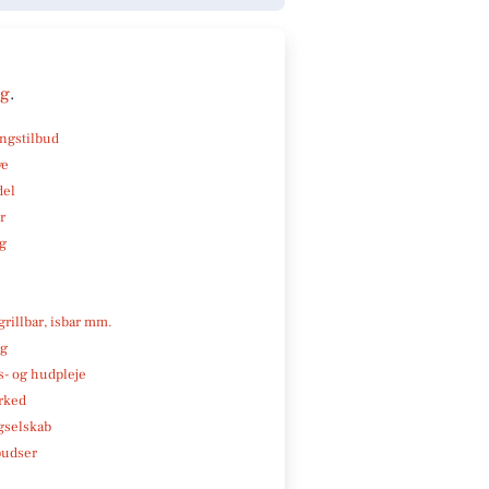
ng
.
ngstilbud
ve
del
r
ng
 grillbar, isbar mm.
ng
- og hudpleje
rked
gselskab
pudser