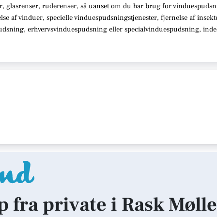
r, glasrenser, ruderenser,
så uanset om du har brug for vinduespudsn
telse af vinduer, specielle vinduespudsningstjenester, fjernelse af insek
pudsning, erhvervsvinduespudsning eller specialvinduespudsning,
indeh
p fra private i Rask Mølle