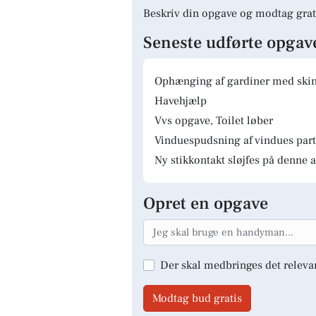
Beskriv din opgave og modtag grat
Seneste udførte opgav
Ophænging af gardiner med skinn
Havehjælp
Vvs opgave, Toilet løber
Vinduespudsning af vindues parti
Ny stikkontakt sløjfes på denne a
Opret en opgave
Der skal medbringes det releva
Modtag bud gratis