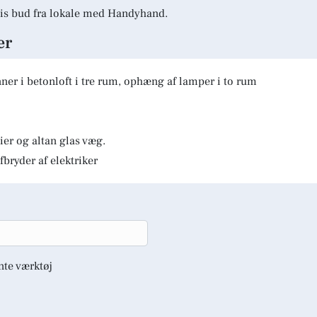
is bud fra lokale med Handyhand.
er
er i betonloft i tre rum, ophæng af lamper i to rum
er og altan glas væg.
fbryder af elektriker
nte værktøj