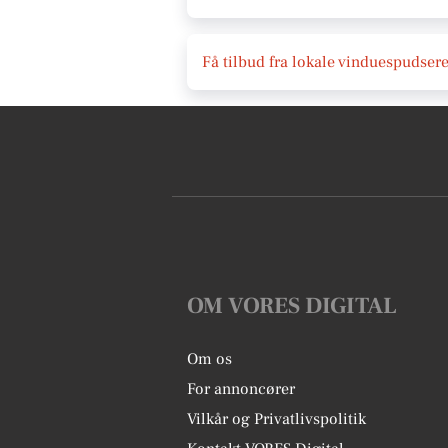
Få tilbud fra lokale vinduespudsere
OM VORES DIGITAL
Om os
For annoncører
Vilkår og Privatlivspolitik